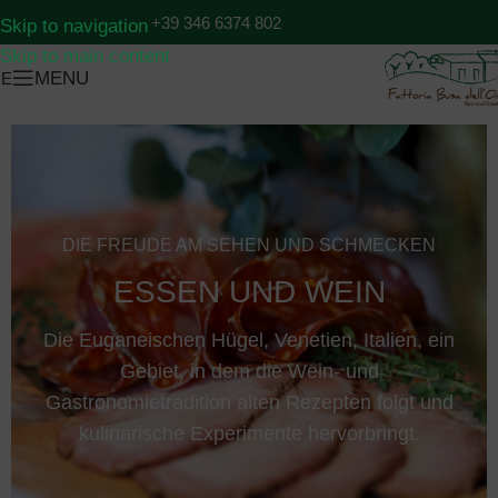
PRICES
DEALS
+39 346 6374 802
Skip to navigation
Skip to main content
MENU
DE
DIE FREUDE AM SEHEN UND SCHMECKEN
ESSEN UND WEIN
Die Euganeischen Hügel, Venetien, Italien, ein
Gebiet, in dem die Wein- und
Gastronomietradition alten Rezepten folgt und
kulinarische Experimente hervorbringt.