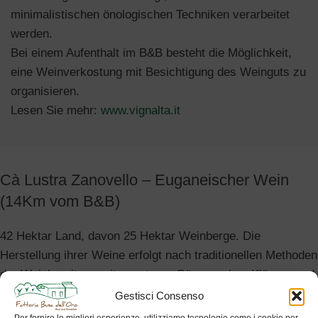
minimalistischen önologischen Techniken verarbeitet
werden.
Bei einem Aufenthalt im B&B besteht die Möglichkeit,
eine Weinverkostung mit Besichtigung des Weinguts zu
organisieren.
Lesen Sie mehr:
www.vignalta.it
Cà Lustra Zanovello – Euganeischer Wein
(14Km vom B&B)
42 Hektar Land, davon 25 Hektar Weinberge. Die
Herstellung ihrer Weine erfolgt nach traditionellen Methoden
der Weinbereitung mit spontaner Gärung, ohne Klärung und
mit minimalem Einsatz von Sulfiten. Bei einem Aufenthalt
Gestisci Consenso
im B&B besteht die Möglichkeit, eine Weinprobe mit Besuch