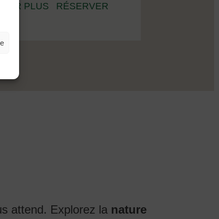
VRIR PLUS
RÉSERVER
ze
us attend. Explorez la
nature