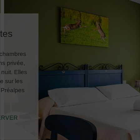
tes
s chambres
ns privée,
nuit. Elles
e sur les
 Préalpes
ERVER