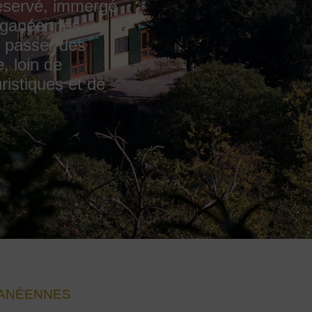
éservé, immergé
euganéennes,
t passer des
 loin de
uristiques et de
GANÉENNES