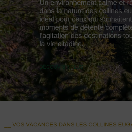
Un environnement calme et r
dans la nature des collines 
idéal pour ceux qui souhaiten
moments de détente complète,
l’agitation des destinations to
la vie citadine.
DÉCOUVRIR PLUS
__ VOS VACANCES DANS LES COLLINES EU