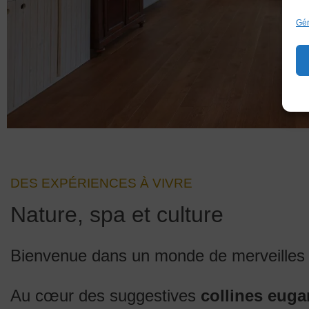
Gér
DES EXPÉRIENCES À VIVRE
Nature, spa et culture
Bienvenue dans un monde de merveilles qu
Au cœur des suggestives
collines eug