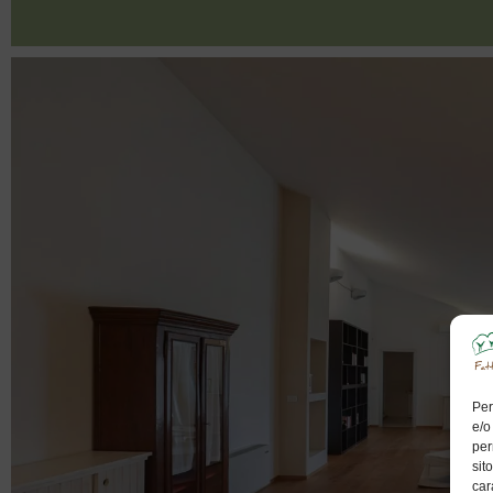
Per
e/o
per
sit
car