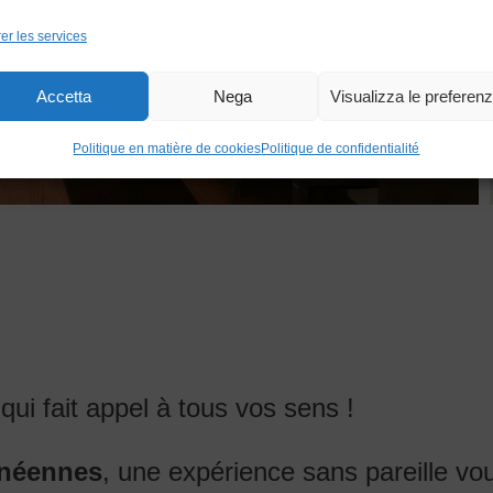
DÉCOU
er les services
Accetta
Nega
Visualizza le preferen
Politique en matière de cookies
Politique de confidentialité
i fait appel à tous vos sens !
anéennes
, une expérience sans pareille vo