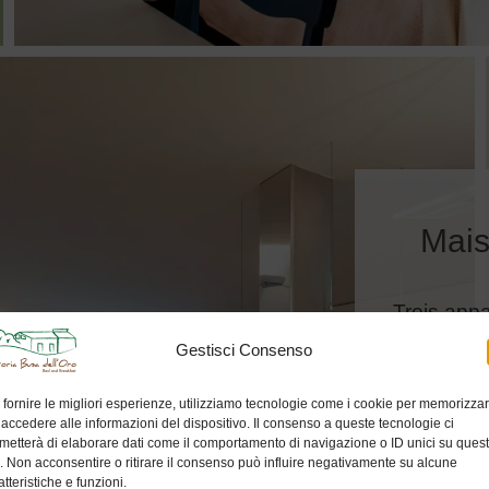
Mais
Trois app
domaine 
Gestisci Consenso
avec vue
plaine v
 fornire le migliori esperienze, utilizziamo tecnologie come i cookie per memorizza
 accedere alle informazioni del dispositivo. Il consenso a queste tecnologie ci
metterà di elaborare dati come il comportamento di navigazione o ID unici su ques
o. Non acconsentire o ritirare il consenso può influire negativamente su alcune
atteristiche e funzioni.