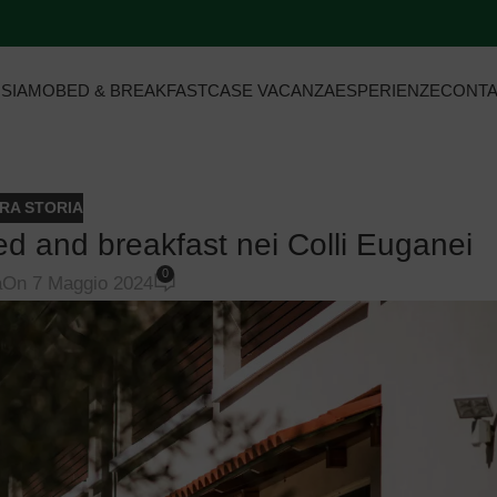
 SIAMO
BED & BREAKFAST
CASE VACANZA
ESPERIENZE
CONTA
RA STORIA
ed and breakfast nei Colli Euganei
0
a
On 7 Maggio 2024