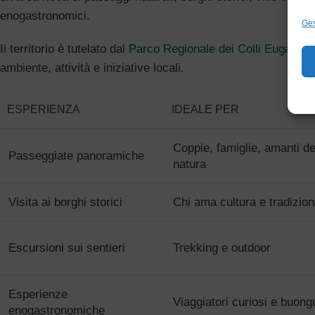
enogastronomici.
Ges
Il territorio è tutelato dal
Parco Regionale dei Colli Euganei
,
ambiente, attività e iniziative locali.
ESPERIENZA
IDEALE PER
Coppie, famiglie, amanti de
Passeggiate panoramiche
natura
Visita ai borghi storici
Chi ama cultura e tradizio
Escursioni sui sentieri
Trekking e outdoor
Esperienze
Viaggiatori curiosi e buong
enogastronomiche