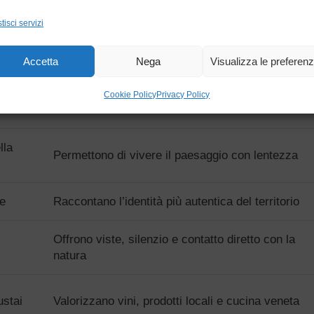
tisci servizi
 punto di riferimento autorevole per conoscere sentieri,
Accetta
Nega
Visualizza le preferen
Cookie Policy
Privacy Policy
PERCHÉ SCEGLIERLA
lla
Permettono di vivere il paesaggio con lentezza
ne
Raccontano l’identità più autentica del territorio
Offrono viste, silenzio e contatto diretto con la
natura
ustai
Valorizzano vini, prodotti locali e cucina veneta