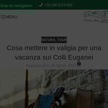
PREZZI
PRENOTA
+39 346 6374 802
Skip to navigation
Skip to main content
MENU
T
NATURA
,
TOUR
Cosa mettere in valigia per una
vacanza sui Colli Euganei
0
francesca
On 18 Aprile 2024