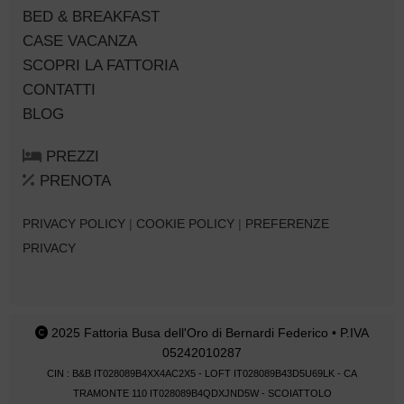
BED & BREAKFAST
CASE VACANZA
SCOPRI LA FATTORIA
CONTATTI
BLOG
PREZZI
PRENOTA
PRIVACY POLICY
|
COOKIE POLICY
|
PREFERENZE
PRIVACY
2025 Fattoria Busa dell'Oro di Bernardi Federico • P.IVA
05242010287
CIN : B&B IT028089B4XX4AC2X5 - LOFT IT028089B43D5U69LK - CA
TRAMONTE 110 IT028089B4QDXJND5W - SCOIATTOLO