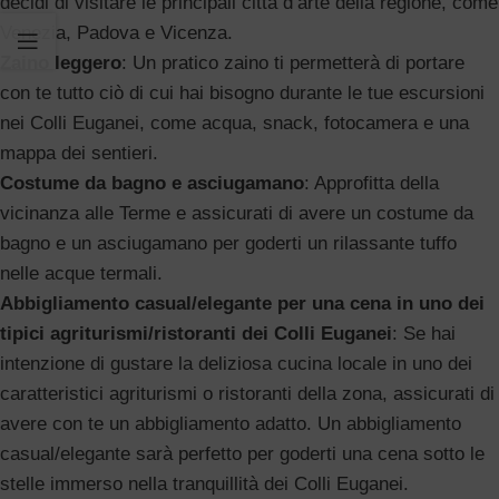
decidi di visitare le principali città d’arte della regione, come
Venezia, Padova e Vicenza.
Zaino leggero
: Un pratico zaino ti permetterà di portare
con te tutto ciò di cui hai bisogno durante le tue escursioni
nei Colli Euganei, come acqua, snack, fotocamera e una
mappa dei sentieri.
Costume da bagno e asciugamano
: Approfitta della
vicinanza alle Terme e assicurati di avere un costume da
bagno e un asciugamano per goderti un rilassante tuffo
nelle acque termali.
Abbigliamento casual/elegante per una cena in uno dei
tipici agriturismi/ristoranti dei Colli Euganei
: Se hai
intenzione di gustare la deliziosa cucina locale in uno dei
caratteristici agriturismi o ristoranti della zona, assicurati di
avere con te un abbigliamento adatto. Un abbigliamento
casual/elegante sarà perfetto per goderti una cena sotto le
stelle immerso nella tranquillità dei Colli Euganei.