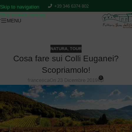
PREZZI
PRENOTA
+39 346 6374 802
Skip to navigation
Skip to main content
MENU
T
NATURA
,
TOUR
Cosa fare sui Colli Euganei?
Scopriamolo!
0
francesca
On 23 Dicembre 2019