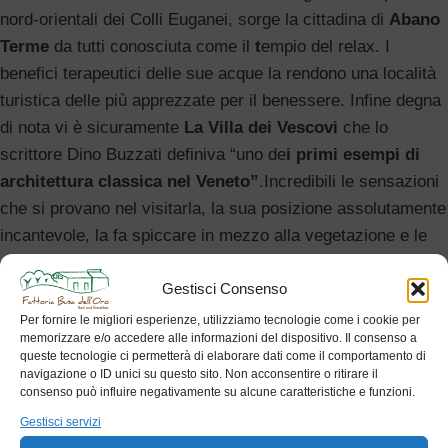
nord-orientali dei Colli Euganei, sorge la cittadina di
Abano
Terme
da tutti conosciuta come il
t
empio del relax. I
benefici terapeutici delle sue acque la rendono una località
turistica delle più apprezzate per il benessere. Infine degna
di nota vi è sicuramente
La Villa dei Vescovi
che lo
scrittore Dino Buzzati definiva “uno de
i primi esempi di
architettura classica nel Veneto”
.Incredibili le sensazioni
che si provano nel visitarla, la sua posizione assolutamente
incantevole, la fa spiccare in mezzo alla vegetazione e le
colline circostanti.
Gestisci Consenso
Per fornire le migliori esperienze, utilizziamo tecnologie come i cookie per
memorizzare e/o accedere alle informazioni del dispositivo. Il consenso a
queste tecnologie ci permetterà di elaborare dati come il comportamento di
navigazione o ID unici su questo sito. Non acconsentire o ritirare il
consenso può influire negativamente su alcune caratteristiche e funzioni.
Newer
Older
Gestisci servizi