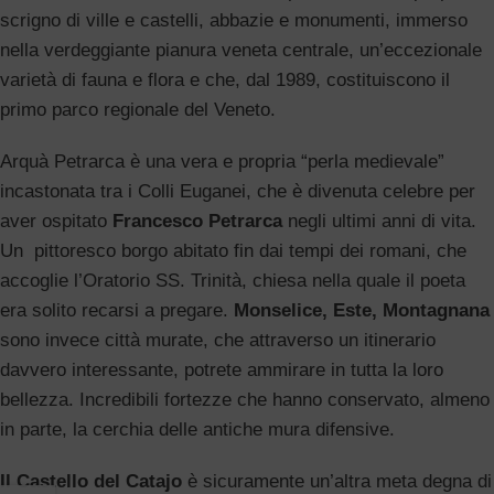
scrigno di ville e castelli, abbazie e monumenti, immerso
nella verdeggiante pianura veneta centrale, un’eccezionale
varietà di fauna e flora e che, dal 1989, costituiscono il
primo parco regionale del Veneto.
Arquà Petrarca è una vera e propria “perla medievale”
incastonata tra i Colli Euganei, che è divenuta celebre per
aver ospitato
Francesco Petrarca
negli ultimi anni di vita.
Un pittoresco borgo abitato fin dai tempi dei romani, che
accoglie l’Oratorio SS. Trinità, chiesa nella quale il poeta
era solito recarsi a pregare.
Monselice, Este, Montagnana
sono invece città murate, che attraverso un itinerario
davvero interessante, potrete ammirare in tutta la loro
bellezza. Incredibili fortezze che hanno conservato, almeno
in parte, la cerchia delle antiche mura difensive.
Il Castello del Catajo
è sicuramente un’altra meta degna di