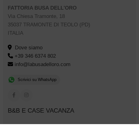
FATTORIA BUSA DELL'ORO
Via Chiesa Tramonte, 18
35037 TRAMONTE DI TEOLO (PD)
ITALIA
Dove siamo
+39 346 6374 802
info@labusadelloro.com
Scrivici su WhatsApp
B&B E CASE VACANZA
BED & BREAKFAST
CASE VACANZA