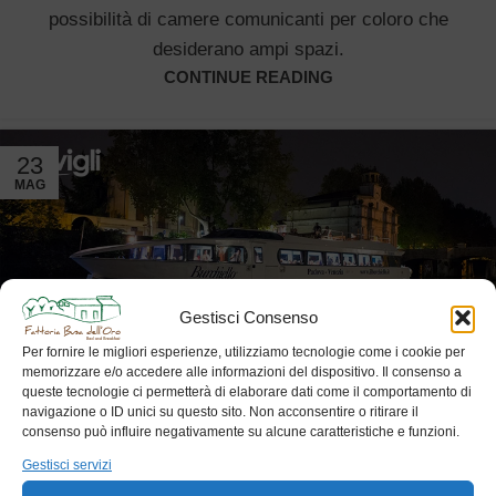
possibilità di camere comunicanti per coloro che
desiderano ampi spazi.
CONTINUE READING
23
MAG
Gestisci Consenso
Per fornire le migliori esperienze, utilizziamo tecnologie come i cookie per
memorizzare e/o accedere alle informazioni del dispositivo. Il consenso a
queste tecnologie ci permetterà di elaborare dati come il comportamento di
navigazione o ID unici su questo sito. Non acconsentire o ritirare il
consenso può influire negativamente su alcune caratteristiche e funzioni.
BLOG
,
TOUR
Gestisci servizi
Naviglio DiVino – Degustazioni in