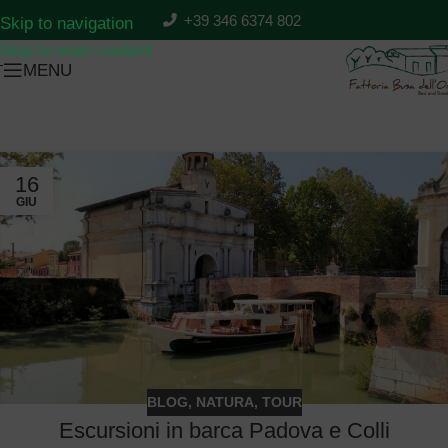
PREZZI
PRENOTA
+39 346 6374 802
Skip to navigation
Skip to main content
MENU
T
16
GIU
BLOG
,
NATURA
,
TOUR
Escursioni in barca Padova e Colli