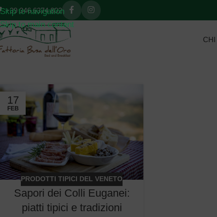
+39 346 6374 802
Skip to navigation
Skip to main content
CHI
17
FEB
PRODOTTI TIPICI DEL VENETO
Sapori dei Colli Euganei:
piatti tipici e tradizioni