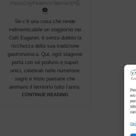
Posted by
Federico Bernardi
0
Se c’è una cosa che rende
indimenticabile un soggiorno nei
Colli Euganei, è senza dubbio la
ricchezza della sua tradizione
gastronomica. Qui, ogni stagione
porta con sé profumi e sapori
unici, celebrati nelle numerose
sagre e feste paesane che
animano il territorio tutto l’anno.
Per
CONTINUE READING
e/o
per
sit
car
Ges