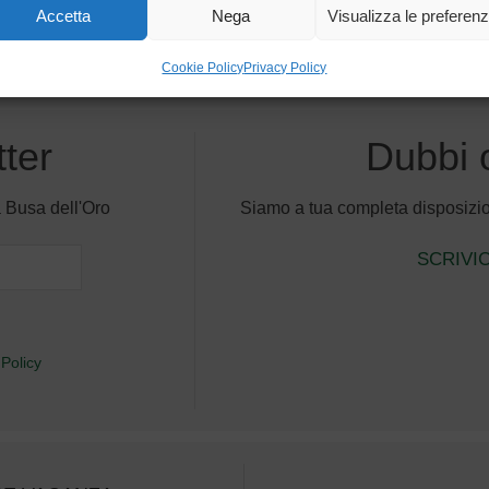
Accetta
Nega
Visualizza le preferen
Cookie Policy
Privacy Policy
tter
Dubbi
a Busa dell'Oro
Siamo a tua completa disposizion
SCRIVI
 Policy