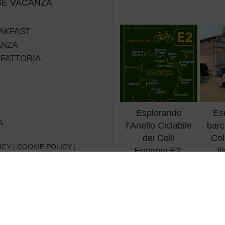
SE VACANZA
AKFAST
ANZA
 FATTORIA
Esplorando
Esc
A
l’Anello Ciclabile
barc
dei Colli
Col
ICY
|
COOKIE POLICY
|
Euganei E2:
it
 PRIVACY
Un’avventura
ca
nella Natura
vene
Veneta