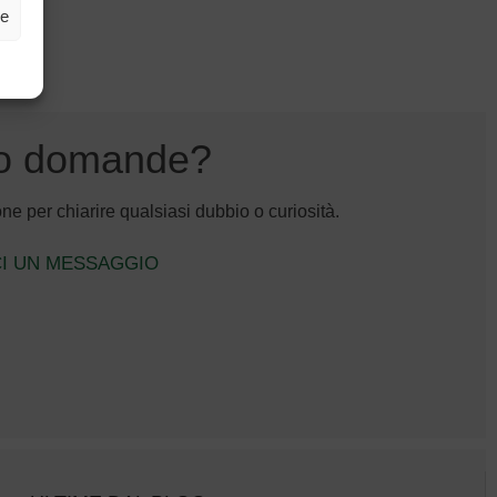
ze
 o domande?
e per chiarire qualsiasi dubbio o curiosità.
CI UN MESSAGGIO