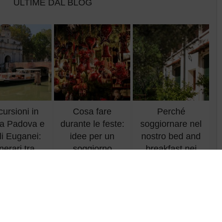
ULTIME DAL BLOG
ursioni in
Cosa fare
Perché
a Padova e
durante le feste:
soggiornare nel
li Euganei:
idee per un
nostro bed and
inerari tra
soggiorno
breakfast nei
nali, ville
natalizio nei
Colli Euganei
te e Riviera
Colli Euganei
Euganea