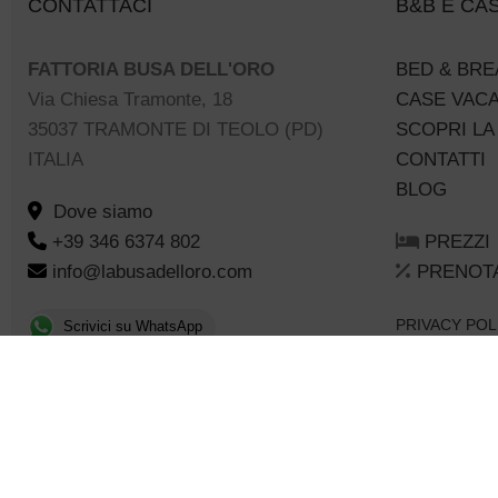
CONTATTACI
B&B E CA
FATTORIA BUSA DELL'ORO
BED & BRE
Via Chiesa Tramonte, 18
CASE VAC
35037 TRAMONTE DI TEOLO (PD)
SCOPRI LA
ITALIA
CONTATTI
BLOG
Dove siamo
+39 346 6374 802
PREZZI
info@labusadelloro.com
PRENOT
PRIVACY POL
Scrivici su WhatsApp
PREFERENZE