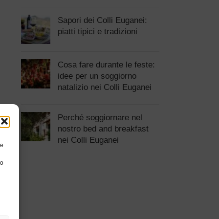
Sapori dei Colli Euganei:
piatti tipici e tradizioni
Cosa fare durante le feste:
idee per un soggiorno
natalizio nei Colli Euganei
Perché soggiornare nel
nostro bed and breakfast
nei Colli Euganei
re
to